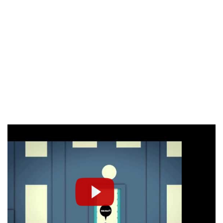
Depuis 1987, Softvoyage s’impose comme un leader dans le
développement de solutions technologiques dédiées à
l’industrie du voyage. Grâce à notre expertise et à notre
innovation constante, nous offrons des outils performants et
adaptés aux besoins des agences, des tour-opérateurs et des
fournisseurs de services à travers le monde. Faites confiance à
notre savoir-faire pour simplifier et optimiser vos opérations.