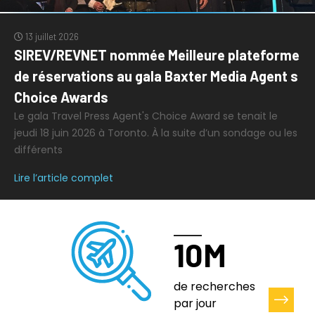
13 juillet 2026
SIREV/REVNET nommée Meilleure plateforme
de réservations au gala Baxter Media Agent s
Choice Awards
Le gala Travel Press Agent's Choice Award se tenait le
jeudi 18 juin 2026 à Toronto. À la suite d’un sondage ou les
différents
Lire l’article complet
10M
de recherches
par jour