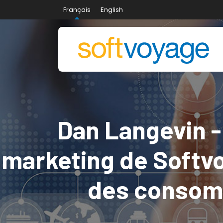
Français
English
Dan Langevin -
marketing de Softv
des consomm