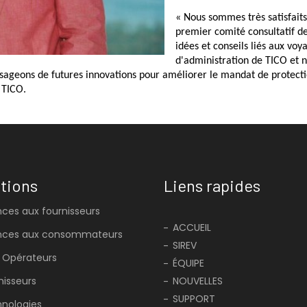
« Nous sommes très satisfaits 
premier comité consultatif de
idées et conseils liés aux voy
d'administration de TICO et n
visageons de futures innovations pour améliorer le mandat de protec
 TICO.
tions
Liens rapides
ces aux fournisseurs
ACCUEIL
nces aux consommateurs
SIREV
 Opérateurs
ÉQUIPE
nisseurs
NOUVELLES
SUPPORT
nologies